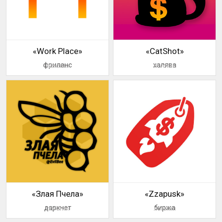
«Work Place»
«CatShot»
фриланс
халява
логотип
логотип
«Злая Пчела»
«Zzapusk»
даркнет
биржа
логотип
логотип