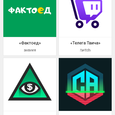
«Фактоед»
«Телега Твича»
знания
twitch
логотип
логотип