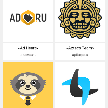
«Ad Heart»
«Aztecs Team»
аналитика
арбитраж
логотип
логотип