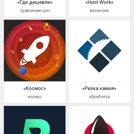
«Где дешевле»
«Hunt Work»
сравнение цен
вакансии
логотип
логотип
«Космос»
«Резка камня»
космос
обработка
аватар
логотип