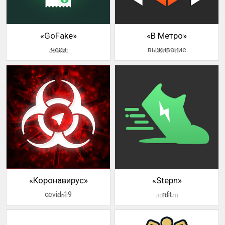
«GoFake»
«В Метро»
чеки
выживание
аватар
логотип
«Коронавирус»
«Stepn»
covid-19
nft
логотип
логотип