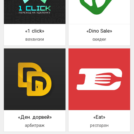
«1 click»
«Dino Sale»
вакансии
скидки
логотип
логотип
«Ден. дорвей»
«Eat»
арбитраж
ресторан
логотип
логотип