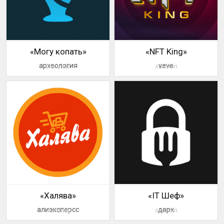
«Могу копать»
«NFT King»
археология
veve
логотип
логотип
«Халява»
«IT Шеф»
алиэксперсс
дарк
логотип
логотип