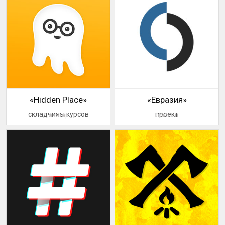
«Hidden Place»
«Евразия»
складчины курсов
проект
аватар
логотип