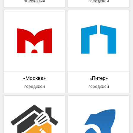
релокация
городской
логотип
логотип
«Москва»
«Питер»
городской
городской
логотип
логотип