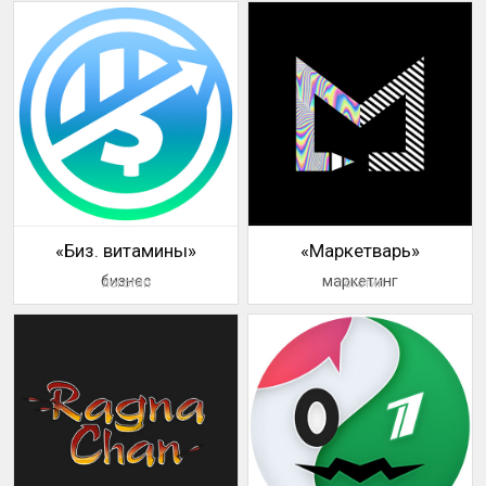
«Биз. витамины»
«Маркетварь»
бизнес
маркетинг
логотип
логотип