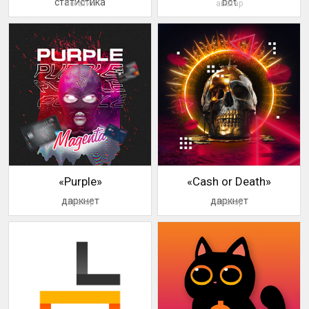
статистика
bot
логотип
аватар
«Purple»
«Cash or Death»
даркнет
даркнет
аватар
аватар