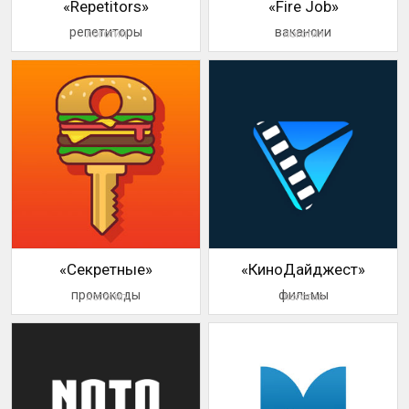
«Repetitors»
«Fire Job»
репетиторы
вакансии
логотип
логотип
«Секретные»
«КиноДайджест»
промокоды
фильмы
логотип
логотип