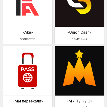
«Aka»
«Union Cash»
агентство
обменник
логотип
логотип
«Мы переехали»
«М / П / К / С»