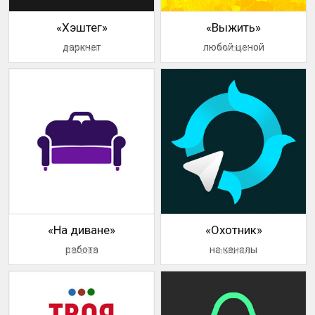
«Хэштег»
«Выжить»
даркнет
любой ценой
логотип
логотип
«На диване»
«Охотник»
работа
на каналы
логотип
логотип