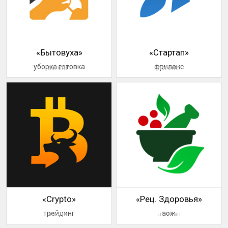
«Бытовуха»
«Стартап»
уборка готовка
фриланс
логотип
логотип
«Crypto»
«Рец. Здоровья»
трейдинг
зож
логотип
логотип