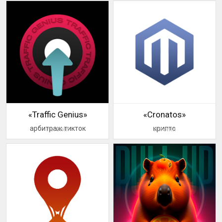
«Traffic Genius»
«Cronatos»
арбитраж тикток
крипто
логотип
логотип