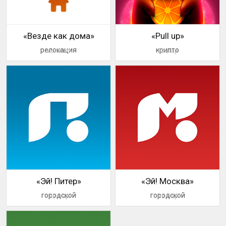
«Везде как дома»
«Pull up»
релокация
крипто
логотип
аватар
«Эй! Питер»
«Эй! Москва»
городской
городской
аватар
аватар