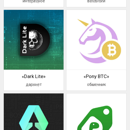
интересное
вакансии
аватар
логотип
«Dark Lite»
«Pony BTC»
даркнет
обменник
аватар
логотип