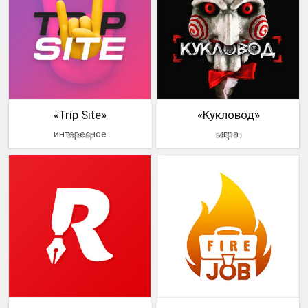
«Trip Site»
«Кукловод»
интересное
игра
аватар
аватар