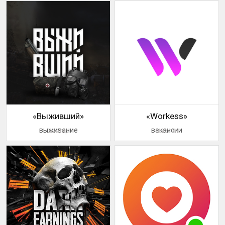
«Выживший»
«Workess»
выживание
вакансии
аватар
логотип