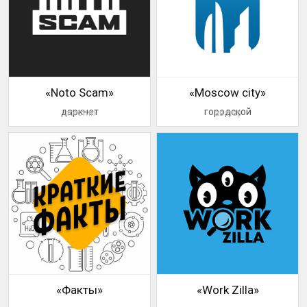
«Noto Scam»
«Moscow city»
даркнет
городской
логотип
аватар
«Факты»
«Work Zilla»