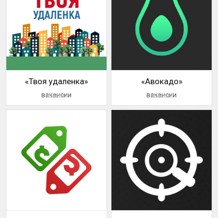
«Твоя удаленка»
«Авокадо»
вакансии
вакансии
логотип
логотип