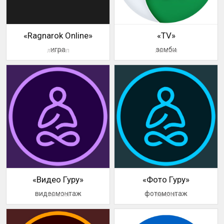
«Ragnarok Online»
«TV»
игра
зомби
логотип
логотип
«Видео Гуру»
«Фото Гуру»
видеомонтаж
фотомонтаж
логотип
логотип