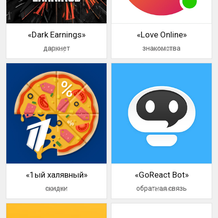
«Dark Earnings»
«Love Online»
даркнет
знакомства
аватар
логотип
«1ый халявный»
«GoReact Bot»
скидки
обратная связь
логотип
логотип