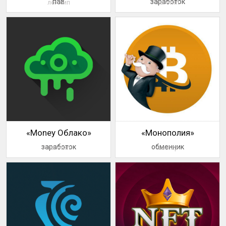
пав
заработок
логотип
логотип
«Money Облако»
«Монополия»
заработок
обменник
логотип
аватар