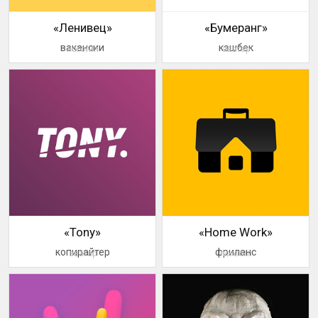
«Ленивец»
«Бумеранг»
вакансии
кэшбек
логотип
аватар
«Tony»
«Home Work»
копирайтер
фриланс
аватар
логотип