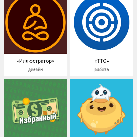
«Иллюстратор»
«TTC»
дизайн
работа
логотип
логотип