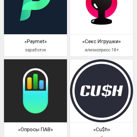
«Paymet»
«Секс Игрушки»
заработок
алиэкспресс 18+
логотип
логотип
«Опросы ПАВ»
«Cu$h»