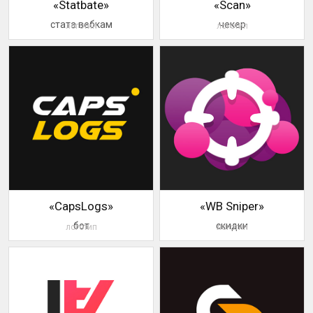
«Statbate»
«Scan»
стата вебкам
чекер
логотип
логотип
«CapsLogs»
«WB Sniper»
бот
скидки
логотип
логотип