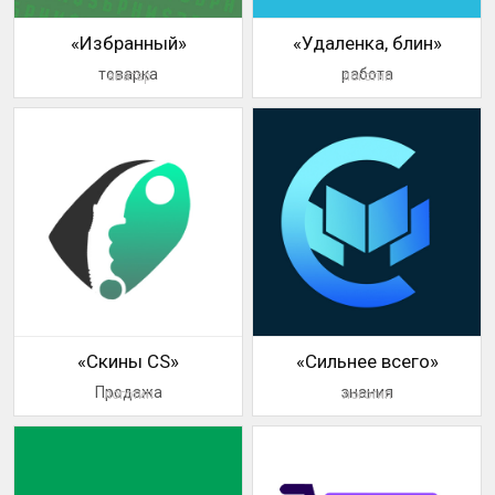
«Избранный»
«Удаленка, блин»
товарка
работа
аватар
логотип
«Скины CS»
«Сильнее всего»
Продажа
знания
логотип
логотип